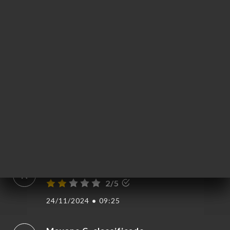
4/5
Service rapide contrairement à certains
avis que nous avions pu voir repas très
bon une étoile de plus pour le tiramisu et
les serveuse très sympa.
29/11/2024
•
06:22
Sarah L. classificado
S
3/5
29/11/2024
•
02:55
Nadege N. classificado
N
2/5
24/11/2024
•
09:25