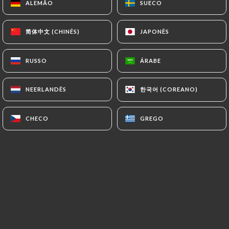
M
ALEMÃO
ALEMÃO
SUECO
SUECO
1/5
On a réservé via le site internet, arrivé
简体中文 (CHINÊS)
简体中文 (CHINÊS)
JAPONÊS
JAPONÊS
devant le restaurant, il était fermé. Même
pas une affiche pour informer la clientèle
RUSSO
RUSSO
ÁRABE
ÁRABE
de la fermeture du restaurant, ni même sur
le site internet. Je trouve ça inadmissible,
한국어 (COREANO)
한국어 (COREANO)
NEERLANDÊS
NEERLANDÊS
nous avions fait 40 km pour au final
chercher un autre restaurant au dernier
CHECO
CHECO
GREGO
GREGO
moment.
31/12/2024
•
10:40
Ghita L. classificado
G
1/5
0 vraiment, nous avons réservé ce
dimanche en nous assurant bien des
horaires d’ouverture, réservation faite sur